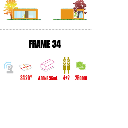
FRAME 34
Soluzione da 34,20 mq, adatta per
famiglie da 4 a 6 persone.
Cucina moderna, soggiorno arricchito da
ogni tipo di comfort e divano letto, due
stanze da letto ampie e ariose e due